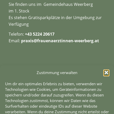
Sie finden uns im Gemeindehaus Weerberg
im 1. Stock
Es stehen Gratisparkplätze in der Umgebung zur
Verfügung
Telefon:
+
43 5224 20617
Email:
praxis@frauenaerztinnen-weerberg.at
Zustimmung verwalten
TELEFONISCHE ERREICHBARKEIT
Um dir ein optimales Erlebnis zu bieten, verwenden wir
Mo. 09:00 – 13:00
Technologien wie Cookies, um Geräteinformationen zu
speichern und/oder darauf zuzugreifen. Wenn du diesen
Di. 09:00 – 13:00
Technologien zustimmst, können wir Daten wie das
Mi. 09:00 – 13:00
Surfverhalten oder eindeutige IDs auf dieser Website
Do. 09:00 – 13:00
verarbeiten. Wenn du deine Zustimmung nicht erteilst oder